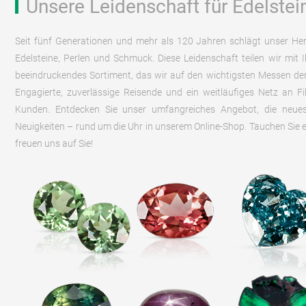
Unsere Leidenschaft für Edelstei
Seit fünf Generationen und mehr als 120 Jahren schlägt unser He
Edelsteine, Perlen und Schmuck. Diese Leidenschaft teilen wir mit I
beeindruckendes Sortiment, das wir auf den wichtigsten Messen der
Engagierte, zuverlässige Reisende und ein weitläufiges Netz an Fi
Kunden. Entdecken Sie unser umfangreiches Angebot, die neues
Neuigkeiten – rund um die Uhr in unserem Online-Shop. Tauchen Sie ein
freuen uns auf Sie!