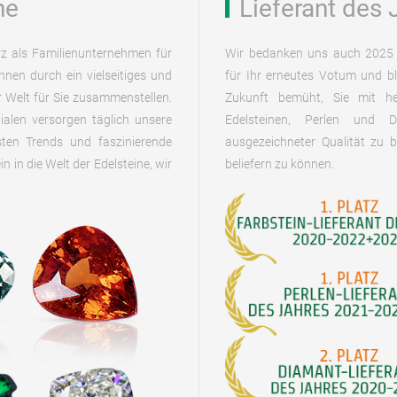
ne
Lieferant des 
rz als Familienunternehmen für
Wir bedanken uns auch 2025 
hnen durch ein vielseitiges und
für Ihr erneutes Votum und bl
 Welt für Sie zusammenstellen.
Zukunft bemüht, Sie mit he
lialen versorgen täglich unsere
Edelsteinen, Perlen und 
ten Trends und faszinierende
ausgezeichneter Qualität zu b
 in die Welt der Edelsteine, wir
beliefern zu können.