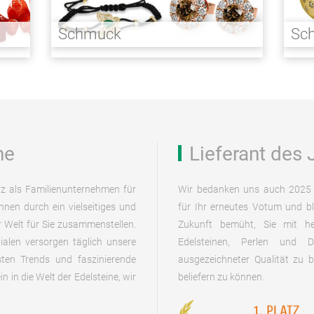
Schmuck
Sch
ne
Lieferant des 
rz als Familienunternehmen für
Wir bedanken uns auch 2025 
hnen durch ein vielseitiges und
für Ihr erneutes Votum und bl
 Welt für Sie zusammenstellen.
Zukunft bemüht, Sie mit he
lialen versorgen täglich unsere
Edelsteinen, Perlen und 
ten Trends und faszinierende
ausgezeichneter Qualität zu b
 in die Welt der Edelsteine, wir
beliefern zu können.