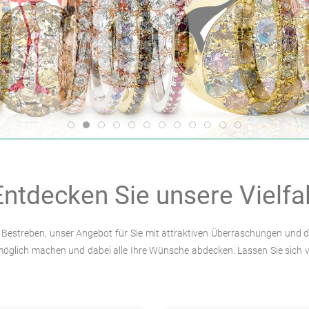
a
Item 1
Item 2
Item 3
Item 4
Item 5
Item 6
Item 7
Item 8
Item 9
Item 10
Item 11
Item 12
Entdecken Sie unsere Vielfal
iges Bestreben, unser Angebot für Sie mit attraktiven Überraschungen und
möglich machen und dabei alle Ihre Wünsche abdecken. Lassen Sie sich v
a
a